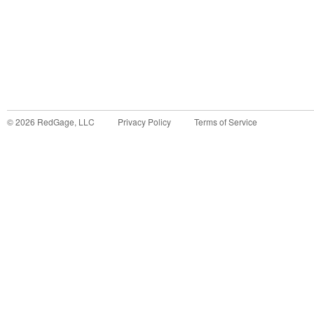
©
2026
RedGage, LLC
Privacy Policy
Terms of Service