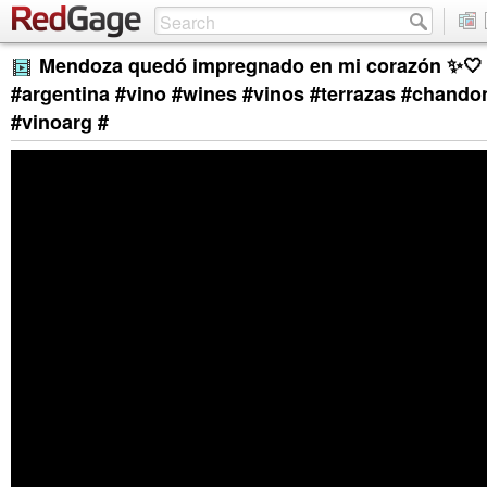
Mendoza quedó impregnado en mi corazón ✨
#argentina #vino #wines #vinos #terrazas #chando
#vinoarg #