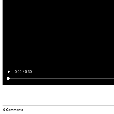
0
Comment
s