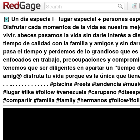
Un día especia l= lugar especial + personas esp
Disfrutar cada momentos de la vida es nuestra me
vivir. abeces pasamos la vida sin darle interés a di
tiempo de calidad con la familia y amigos y sin da
pasa el tiempo y perdemos de lo grandioso que es v
enfocados en trabajo, preocupaciones y compromi
tenemos que ser diligentes en apartar un "tiempo d
amig@ disfruta tu vida porque es la única que tienes. . . 
. . ... . . . . . . . . . . . #piscina #reels #tendencia #m
#lugar #like #follow #venezuela #carupano #diaespe
#compartir #familia #family #hermanos #follow4fol