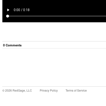
0
Comment
s
©
2026
RedGage, LLC
Privacy Policy
Terms of Service