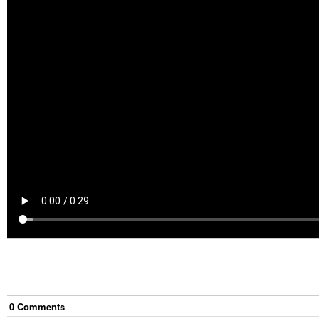
0
Comment
s