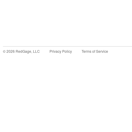
©
2026
RedGage, LLC
Privacy Policy
Terms of Service