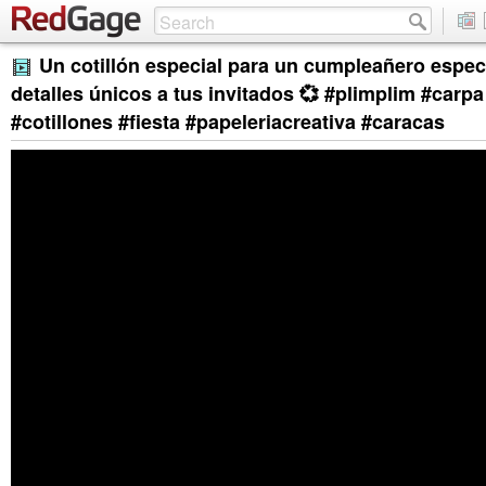
Un cotillón especial para un cumpleañero espec
detalles únicos a tus invitados 💞 #plimplim #carp
#cotillones #fiesta #papeleriacreativa #caracas