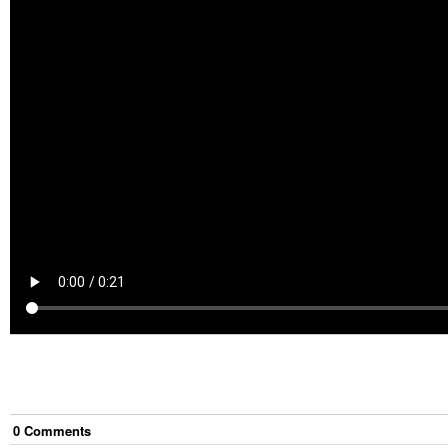
0
Comment
s