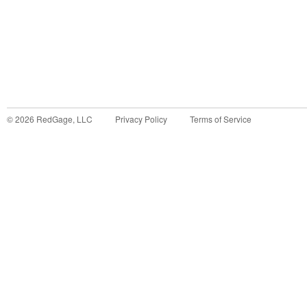
©
2026
RedGage, LLC
Privacy Policy
Terms of Service