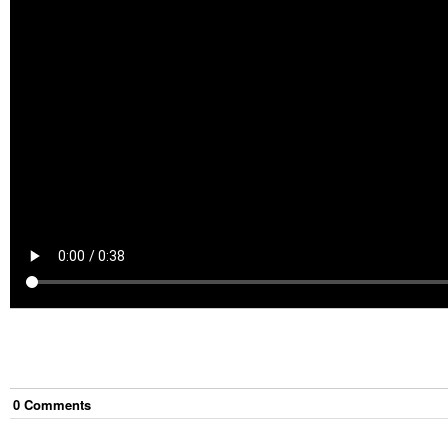
0
Comment
s