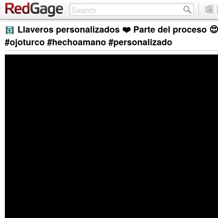
Llaveros personalizados ❤️ Parte del proceso 😍
#ojoturco #hechoamano #personalizado