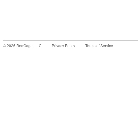
©
2026
RedGage, LLC
Privacy Policy
Terms of Service