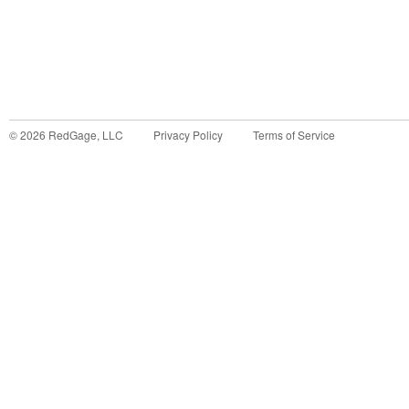
©
2026
RedGage, LLC
Privacy Policy
Terms of Service