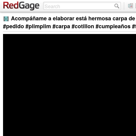
Acompáñame a elaborar está hermosa carpa de 
#pedido #plimplim #carpa #cotillon #cumpleaños #