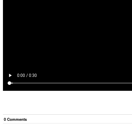
0
Comment
s