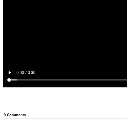
0
Comment
s