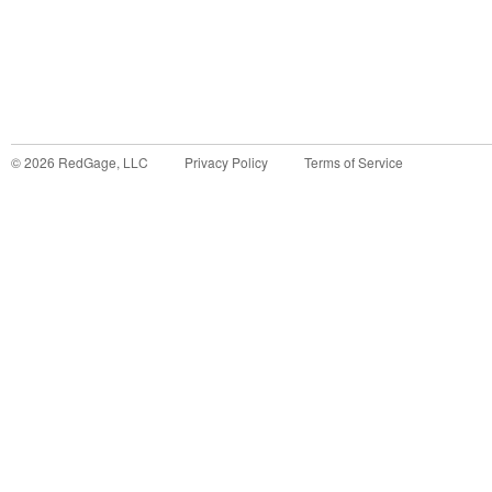
©
2026
RedGage, LLC
Privacy Policy
Terms of Service