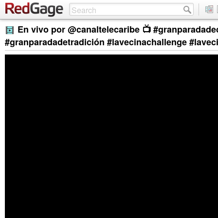
En vivo por @canaltelecaribe 📺 #granparadad
#granparadadetradición #lavecinachallenge #lavec