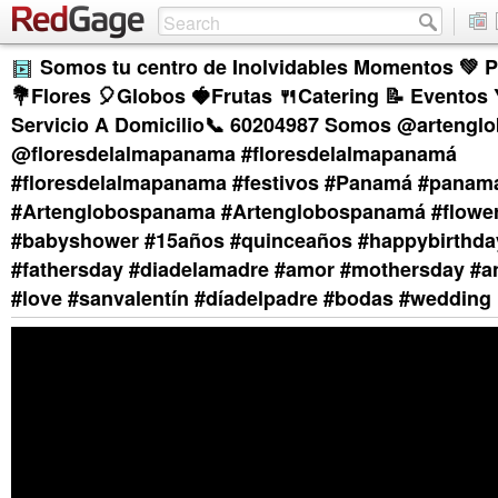
Somos tu centro de Inolvidables Momentos 💚 P
💐Flores 🎈Globos 🍓Frutas 🍴Catering 📝 Evento
Servicio A Domicilio📞 60204987 Somos @arteng
@floresdelalmapanama #floresdelalmapanamá
#floresdelalmapanama #festivos #Panamá #panam
#Artenglobospanama #Artenglobospanamá #flowe
#babyshower #15años #quinceaños #happybirthda
#fathersday #diadelamadre #amor #mothersday #a
#love #sanvalentín #díadelpadre #bodas #wedding