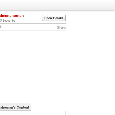
ximenahernan
Show Details
Subscribe
Share
ahernan's Content