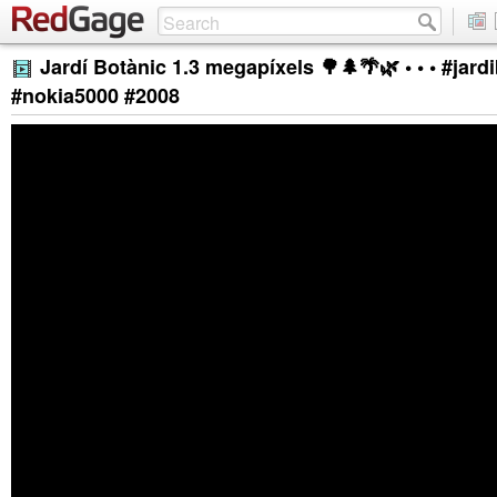
Jardí Botànic 1.3 megapíxels 🌳🌲🌴🌿 • • • #jard
#nokia5000 #2008