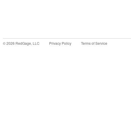
©
2026
RedGage, LLC
Privacy Policy
Terms of Service