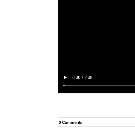
0
Comment
s