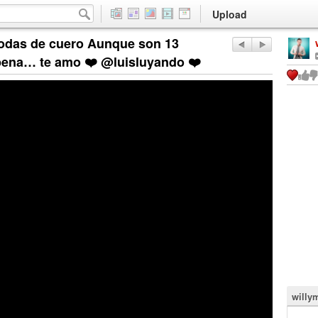
Upload
bodas de cuero Aunque son 13
a pena… te amo ❤️ @luisluyando ❤️
willy