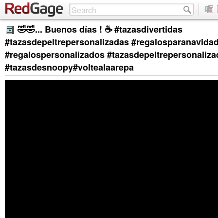
🤣🤣... Buenos días ! ☕ #tazasdivertidas
#tazasdepeltrepersonalizadas #regalosparanavida
#regalospersonalizados #tazasdepeltrepersonaliza
#tazasdesnoopy#voltealaarepa