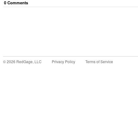
0
Comment
s
©
2026
RedGage, LLC
Privacy Policy
Terms of Service