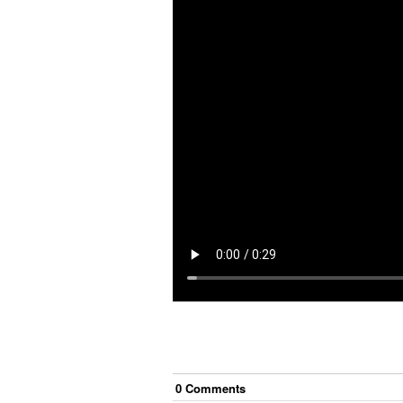
0
Comment
s