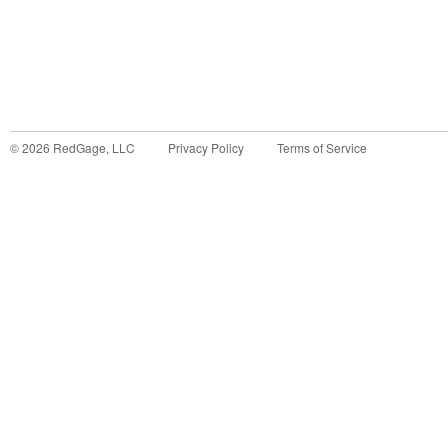
©
2026
RedGage, LLC
Privacy Policy
Terms of Service