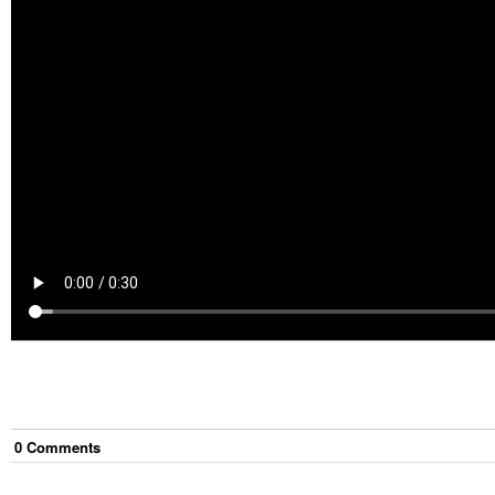
0
Comment
s