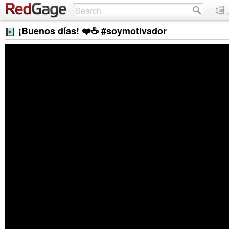
¡Buenos días! ❤️☕️ #soymotivador