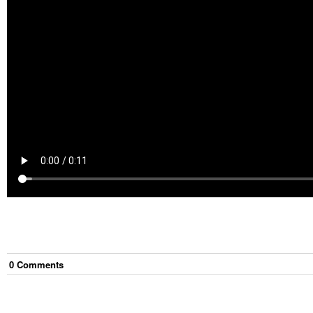
0
Comment
s