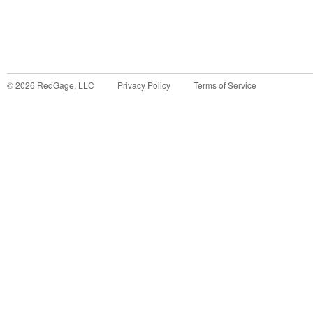
©
2026
RedGage, LLC
Privacy Policy
Terms of Service