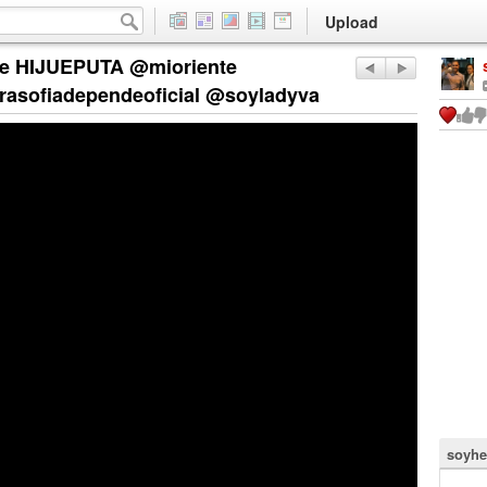
Upload
te HIJUEPUTA @mioriente
rasofiadependeoficial @soyladyva
soyhe