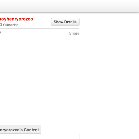
soyhenryorozco
Show Details
Subscribe
Share
nryorozco's Content