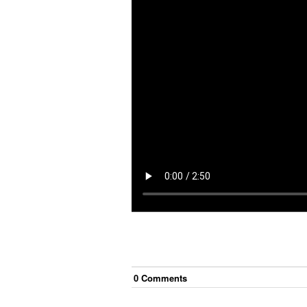
0
Comment
s