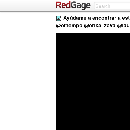
Ayúdame a encontrar a es
@eltiempo @erika_zava @lau