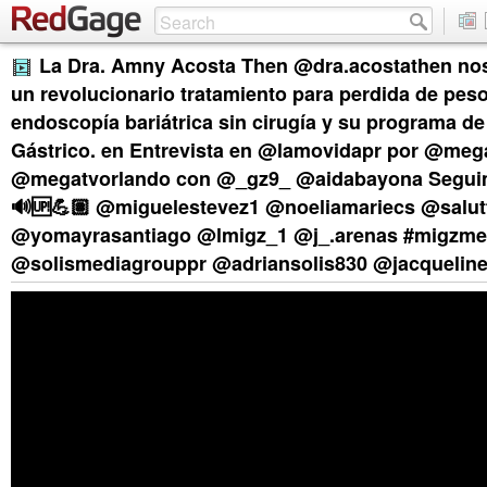
La Dra. Amny Acosta Then @dra.acostathen nos
un revolucionario tratamiento para perdida de peso
endoscopía bariátrica sin cirugía y su programa d
Gástrico. en Entrevista en @lamovidapr por @meg
@megatvorlando con @_gz9_ @aidabayona Seguim
🔊🆙💪🏽 @miguelestevez1 @noeliamariecs @salutt
@yomayrasantiago @lmigz_1 @j_.arenas #migzme
@solismediagrouppr @adriansolis830 @jacqueline