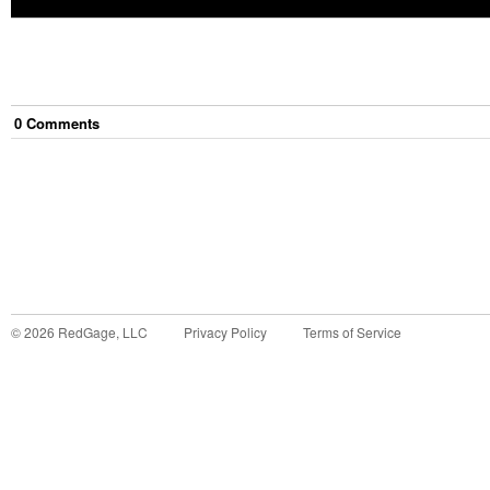
0
Comment
s
©
2026
RedGage, LLC
Privacy Policy
Terms of Service