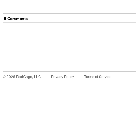
0
Comment
s
©
2026
RedGage, LLC
Privacy Policy
Terms of Service