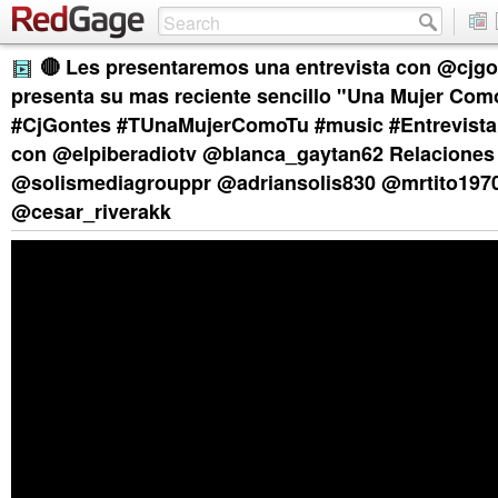
🔴 Les presentaremos una entrevista con @cjgo
presenta su mas reciente sencillo "Una Mujer Com
#CjGontes #TUnaMujerComoTu #music #Entrevista
con @elpiberadiotv @blanca_gaytan62 Relaciones
@solismediagrouppr @adriansolis830 @mrtito197
@cesar_riverakk