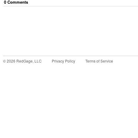
0
Comment
s
©
2026
RedGage, LLC
Privacy Policy
Terms of Service