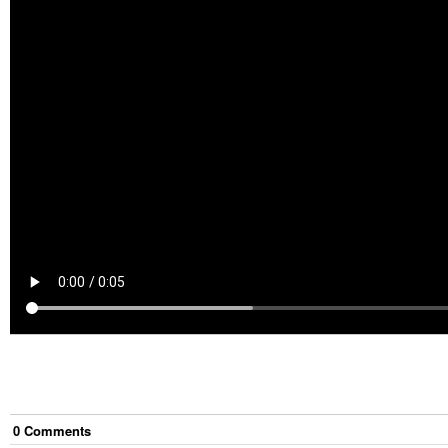
0
Comment
s