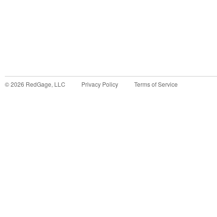
©
2026
RedGage, LLC
Privacy Policy
Terms of Service