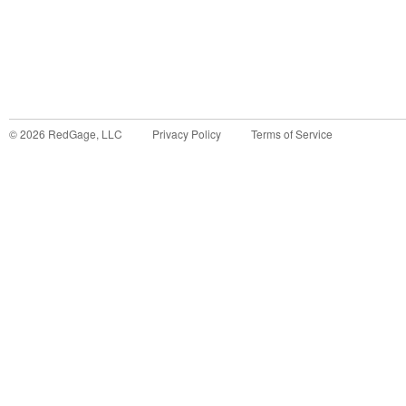
©
2026
RedGage, LLC
Privacy Policy
Terms of Service