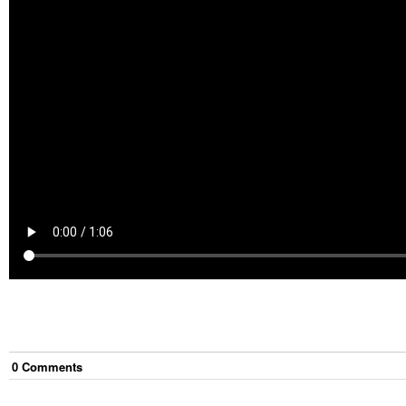
0
Comment
s