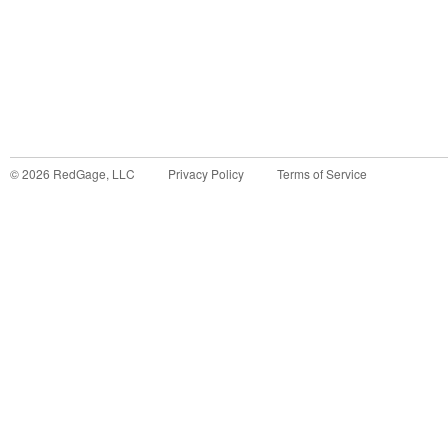
©
2026
RedGage, LLC
Privacy Policy
Terms of Service