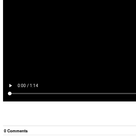
0
Comment
s