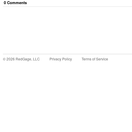
0
Comment
s
©
2026
RedGage, LLC
Privacy Policy
Terms of Service