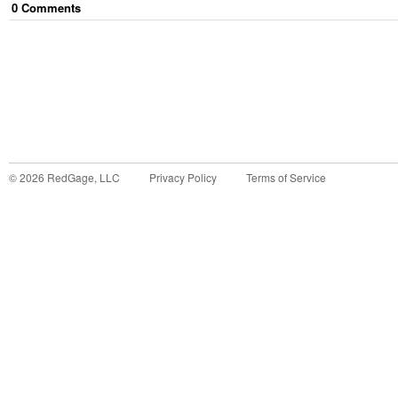
0
Comment
s
©
2026
RedGage, LLC
Privacy Policy
Terms of Service