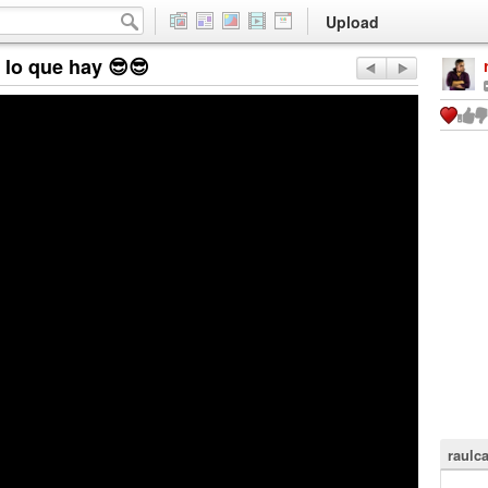
Upload
lo que hay 😎😎
raulc