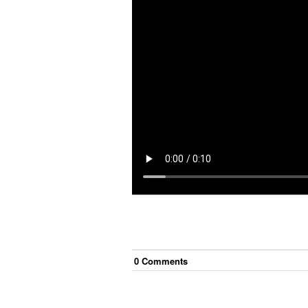
0
Comment
s