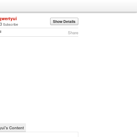
qwertyui
Show Details
Subscribe
Share
yui's Content