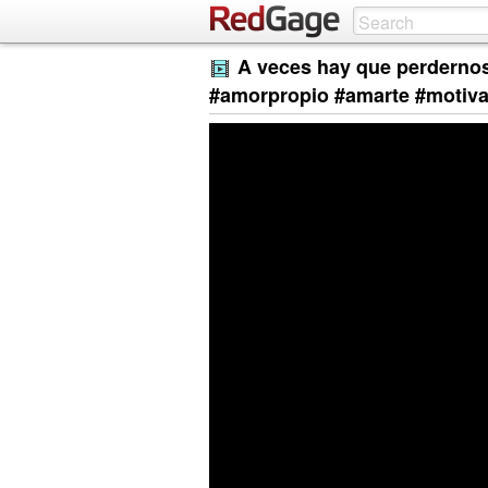
A veces hay que perdernos
#amorpropio #amarte #motiv