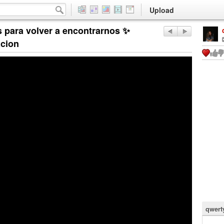
Upload
 para volver a encontrarnos ✨
acion
qwert