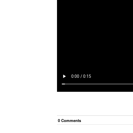
0
Comment
s