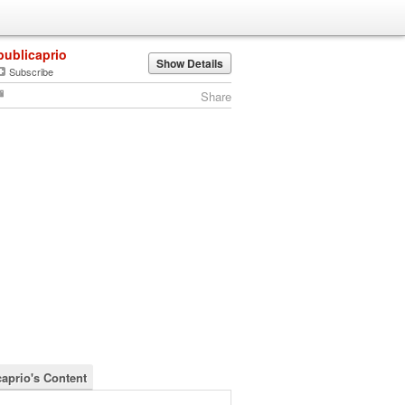
publicaprio
Show Details
Subscribe
Share
caprio's Content