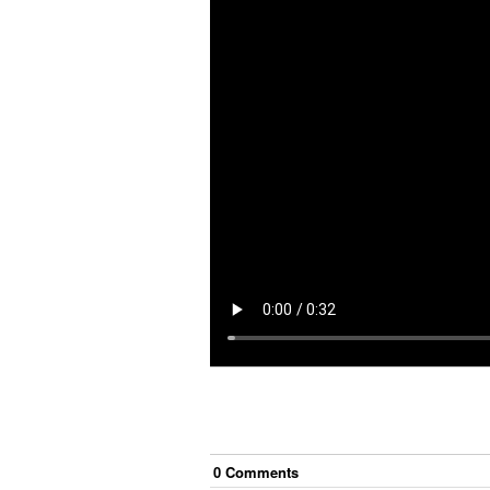
0
Comment
s