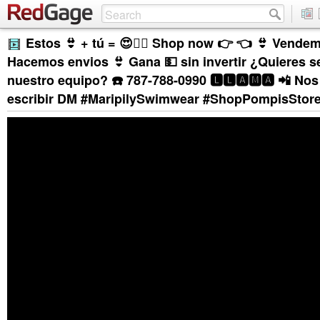
Estos 👙 + tú = 😍❤️‍🔥 Shop now 👉 👈 👙 Vendem
Hacemos envios 👙 Gana 💵 sin invertir ¿Quieres se
nuestro equipo? ☎️ 787-788-0990 🅻🅻🅰🅼🅰 📲 No
escribir DM #MaripilySwimwear #ShopPompisStore