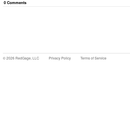
0
Comment
s
©
2026
RedGage, LLC
Privacy Policy
Terms of Service