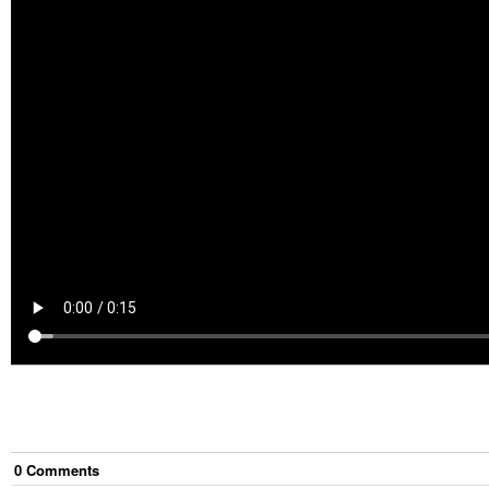
0
Comment
s