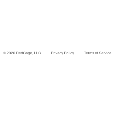
©
2026
RedGage, LLC
Privacy Policy
Terms of Service