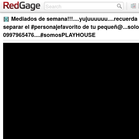
Mediados de semana!!!....yujuuuuuu....recuerd
separar el #personajefavorito de tu pequeñ@...solo
0997965476....#somosPLAYHOUSE