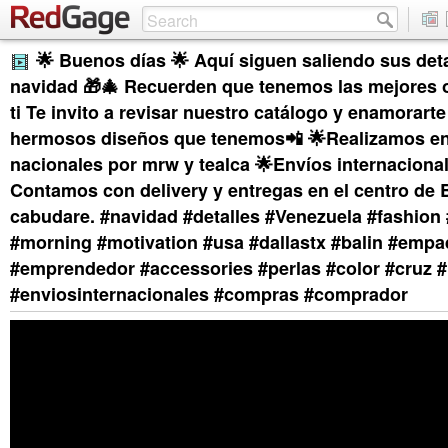
🌟 Buenos días 🌟 Aquí siguen saliendo sus deta
navidad 🎁🎄 Recuerden que tenemos las mejores 
ti Te invito a revisar nuestro catálogo y enamorarte
hermosos diseños que tenemos📲 🌟Realizamos e
nacionales por mrw y tealca 🌟Envíos internacional
Contamos con delivery y entregas en el centro de 
cabudare. #navidad #detalles #Venezuela #fashion #
#morning #motivation #usa #dallastx #balin #emp
#emprendedor #accessories #perlas #color #cruz 
#enviosinternacionales #compras #comprador