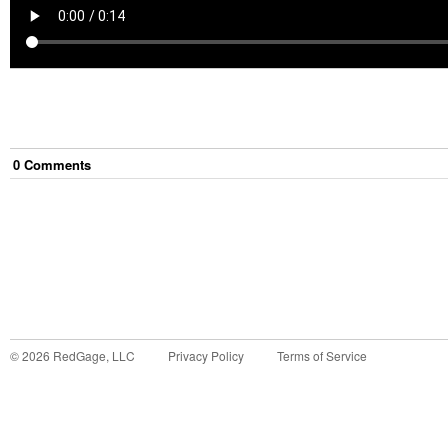
0
Comment
s
©
2026
RedGage, LLC
Privacy Policy
Terms of Service