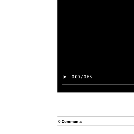
0
Comment
s