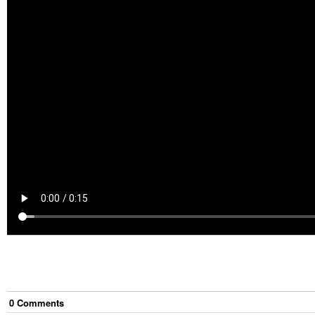
0
Comment
s