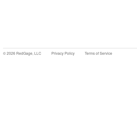
©
2026
RedGage, LLC
Privacy Policy
Terms of Service