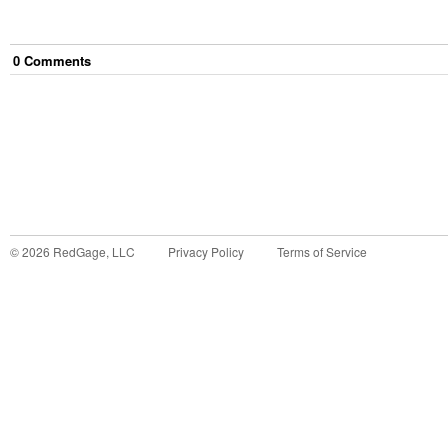
0
Comment
s
©
2026
RedGage, LLC
Privacy Policy
Terms of Service