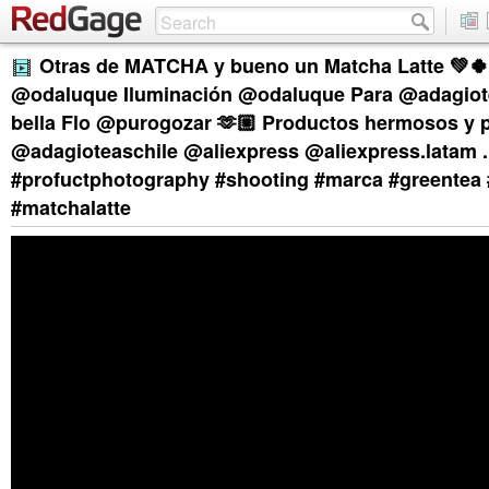
Otras de MATCHA y bueno un Matcha Latte 💚🍀
@odaluque Iluminación @odaluque Para @adagiote
bella Flo @purogozar 🫶🏼 Productos hermosos y 
@adagioteaschile @aliexpress @aliexpress.latam .
#profuctphotography #shooting #marca #greentea
#matchalatte