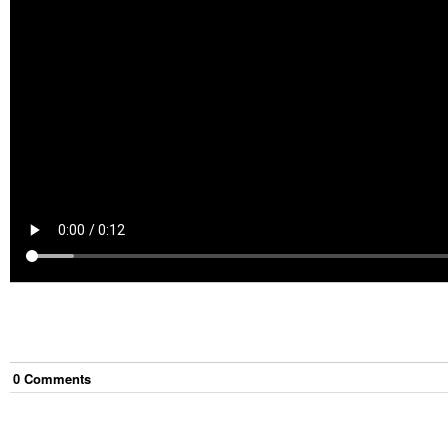
0
Comment
s