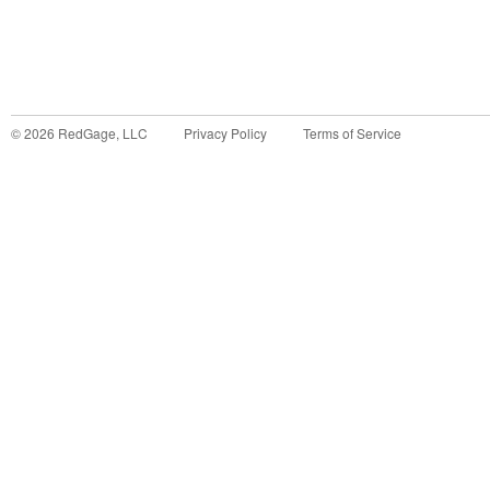
©
2026
RedGage, LLC
Privacy Policy
Terms of Service