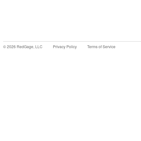
©
2026
RedGage, LLC
Privacy Policy
Terms of Service