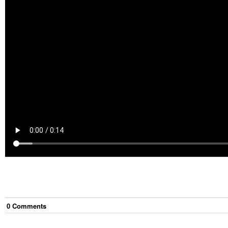
0
Comment
s