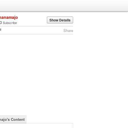
nanamajo
Show Details
Subscribe
Share
ajo's Content