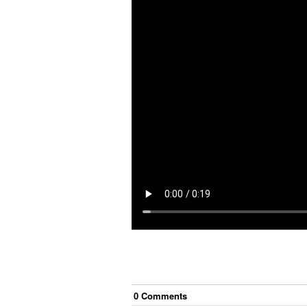
0
Comment
s