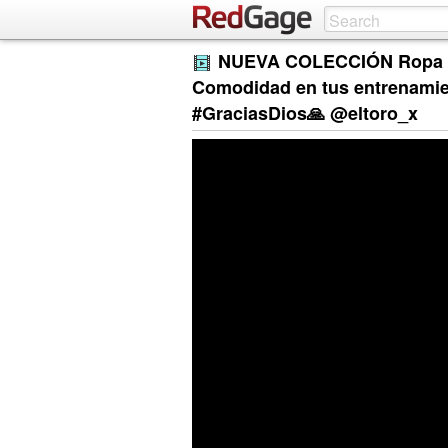
NUEVA COLECCIÓN Ropa D
Comodidad en tus entrenamient
#GraciasDios🙏 @eltoro_x