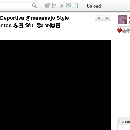
Upload
eportiva @nanamajo Style
os 💪🏻 💯🏋️‍♀️🥰✨💫🙌🏻
nanam