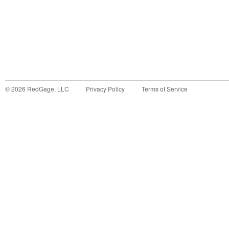
©
2026
RedGage, LLC
Privacy Policy
Terms of Service