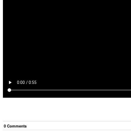
0
Comment
s