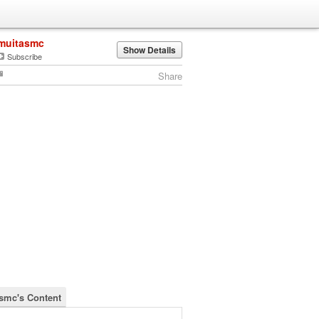
muitasmc
Show Details
Subscribe
Share
smc's Content