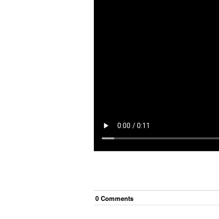
0
Comment
s