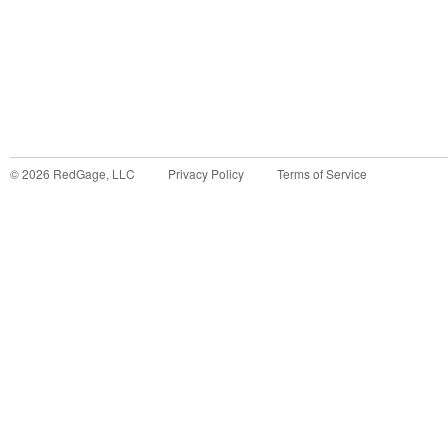
©
2026
RedGage, LLC
Privacy Policy
Terms of Service