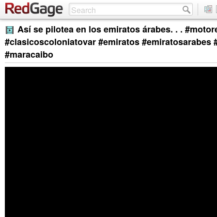
Así se pilotea en los emiratos árabes. . . #moto
#clasicoscoloniatovar #emiratos #emiratosarabes 
#maracaibo