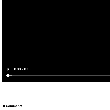
0
Comment
s