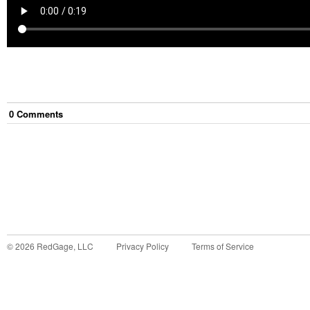
0
Comment
s
©
2026
RedGage, LLC
Privacy Policy
Terms of Service