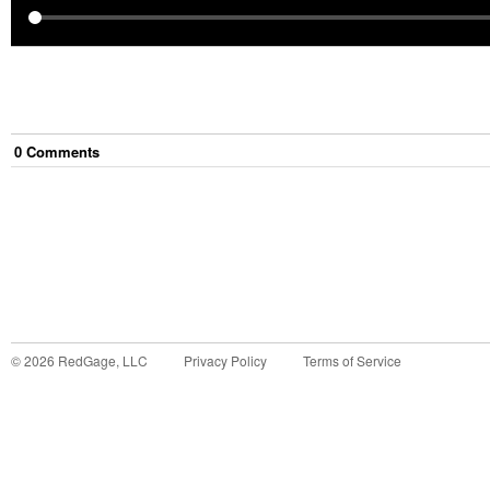
0
Comment
s
©
2026
RedGage, LLC
Privacy Policy
Terms of Service