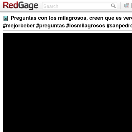
Preguntas con los milagrosos, creen que es ve
#mejorbeber #preguntas #losmilagrosos #sanpedr