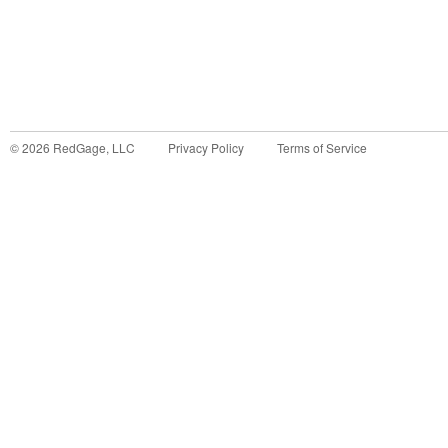
©
2026
RedGage, LLC
Privacy Policy
Terms of Service