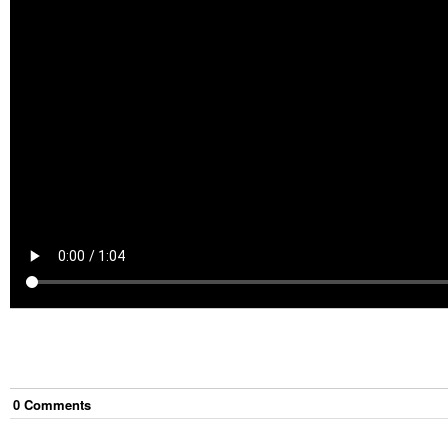
0
Comment
s