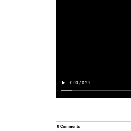
0
Comment
s