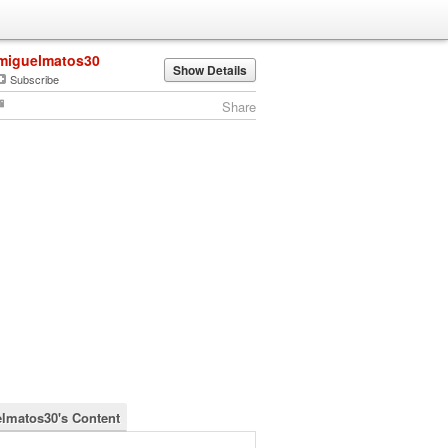
miguelmatos30
Show Details
Subscribe
Share
lmatos30's Content