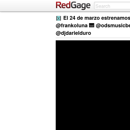
El 24 de marzo estrenamo
@frankoluna 🎹 @odsmusicbea
@djdarielduro