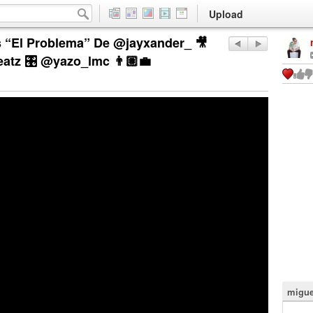
Upload
s “El Problema” De @jayxander_ 🎥
tz 🎛️ @yazo_lmc 👨🏽‍💼
migue