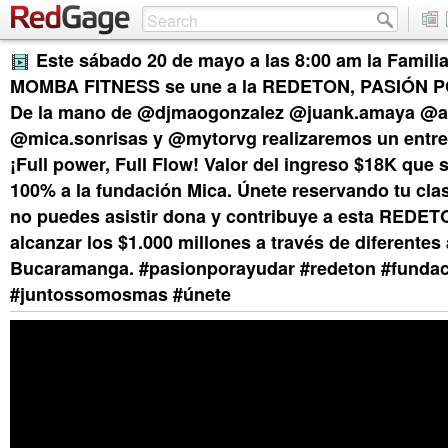
Este sábado 20 de mayo a las 8:00 am la Famil
MOMBA FITNESS se une a la REDETON, PASIÓN 
De la mano de @djmaogonzalez @juank.amaya @and
@mica.sonrisas y @mytorvg realizaremos un entr
¡Full power, Full Flow! Valor del ingreso $18K que
100% a la fundación Mica. Únete reservando tu cla
no puedes asistir dona y contribuye a esta REDETO
alcanzar los $1.000 millones a través de diferentes
Bucaramanga. #pasionporayudar #redeton #funda
#juntossomosmas #únete