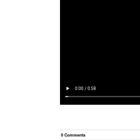
0
Comment
s