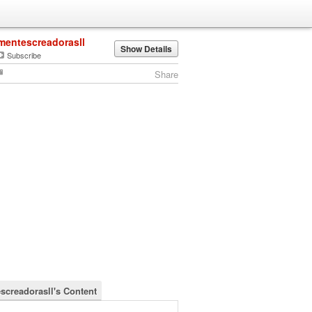
mentescreadorasll
Show Details
Subscribe
Share
screadorasll's Content