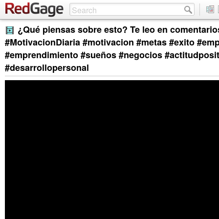
¿Qué piensas sobre esto? Te leo en comentarios 👇 
#MotivacionDiaria #motivacion #metas #exito #em
#emprendimiento #sueños #negocios #actitudposit
#desarrollopersonal