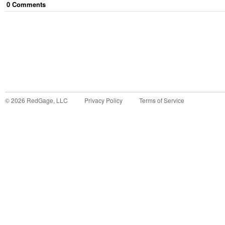
0
Comment
s
©
2026
RedGage, LLC
Privacy Policy
Terms of Service