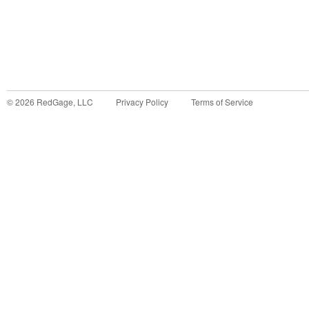
©
2026
RedGage, LLC
Privacy Policy
Terms of Service