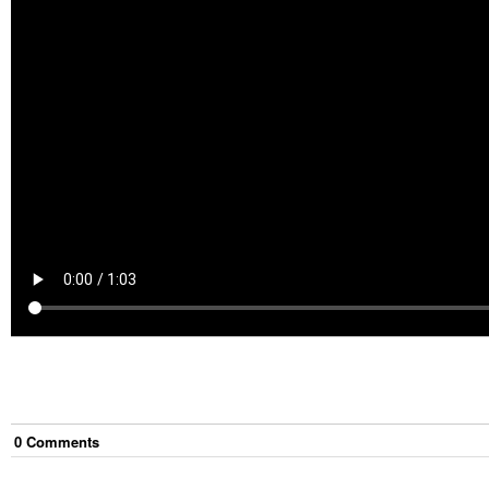
0
Comment
s