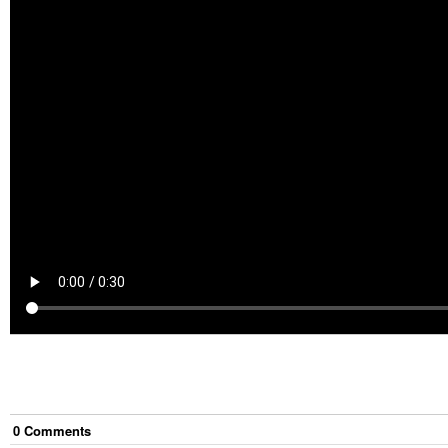
0
Comment
s