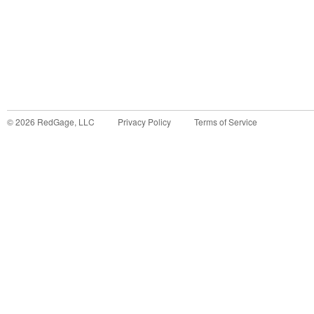
©
2026
RedGage, LLC
Privacy Policy
Terms of Service