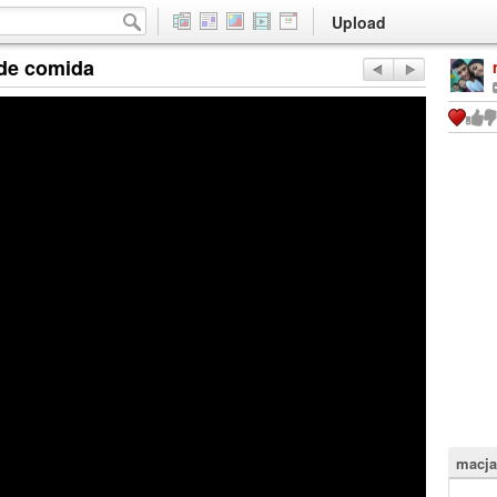
Upload
 de comida
macja