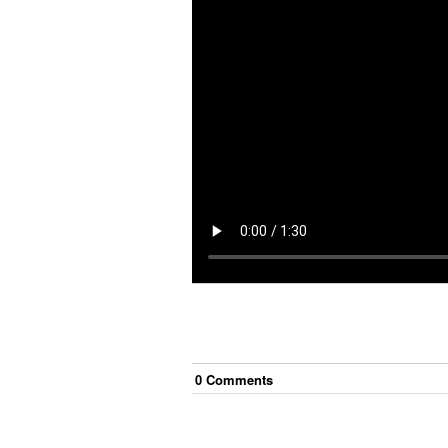
0
Comment
s