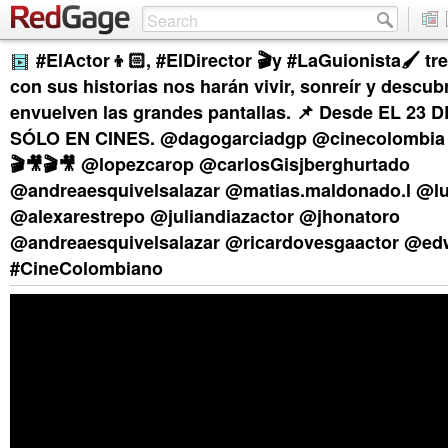
#ElActor👦🏻, #ElDirector 🎬y #LaGuionista🖌 tre
con sus historias nos harán vivir, sonreír y descub
envuelven las grandes pantallas. 📌 Desde EL 23
SÓLO EN CINES. @dagogarciadgp @cinecolombia 
🎬🎥🎬🎥 @lopezcarop @carlosGisjberghurtado
@andreaesquivelsalazar @matias.maldonado.l @l
@alexarestrepo @juliandiazactor @jhonatoro
@andreaesquivelsalazar @ricardovesgaactor @edw
#CineColombiano