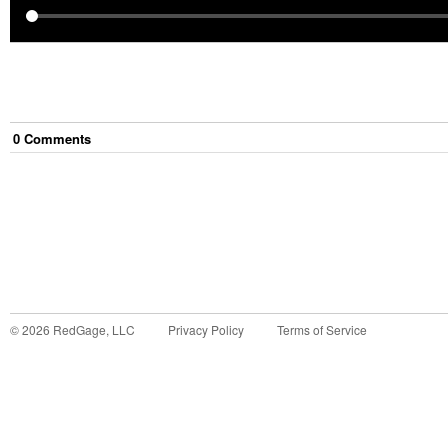
0
Comment
s
©
2026
RedGage, LLC
Privacy Policy
Terms of Service